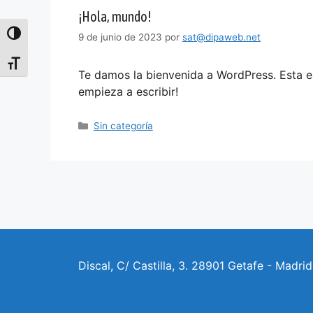
¡Hola, mundo!
Alternar alto contraste
9 de junio de 2023
por
sat@dipaweb.net
Alternar tamaño de letra
Te damos la bienvenida a WordPress. Esta es 
empieza a escribir!
Sin categoría
Discal, C/ Castilla, 3. 28901 Getafe - Madri